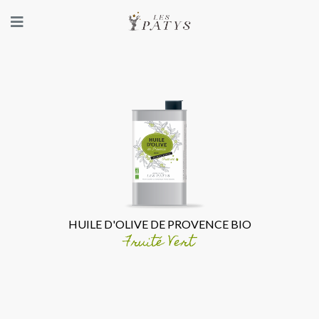
ACCUEIL
De
l'homme
à
la
terre
De
la
HUILE D'OLIVE DE PROVENCE BIO
terre
Fruité Vert
à
la
vigne
Les
vins