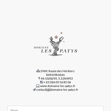
De
l'homme
à
la
terre
De
la
terre
à
la
vigne
Les
2969, Route des Héritiers
vins
84410 Bédoin
du
44.1028293, 5.2284953
+ 33 (0)6 03 56 85 06
Domaine
www.domaine-les-patys.fr
contact[@]domaine-les-patys.fr
Nos
huiles
d'olive
La