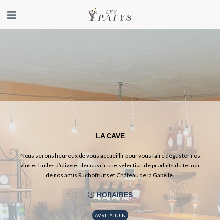
ACCUEIL
De
l'homme
à
la
terre
De
LA CAVE
la
terre
Nous serons heureux de vous accueillir pour vous faire déguster nos
vins et huiles d’olive et découvrir une sélection de produits du terroir
à
de nos amis
Ruchofruits
et
Château de la Gabelle
.
la
vigne
HORAIRES
Les
vins
AVRIL À JUIN